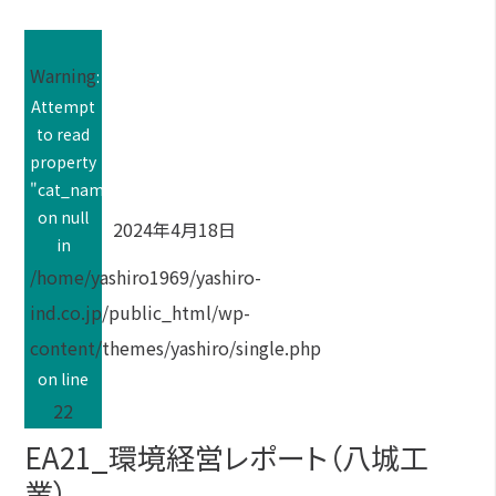
Warning
:
Attempt
to read
property
"cat_name"
on null
2024年4月18日
in
/home/yashiro1969/yashiro-
ind.co.jp/public_html/wp-
content/themes/yashiro/single.php
on line
22
EA21_環境経営レポート（八城工
業）