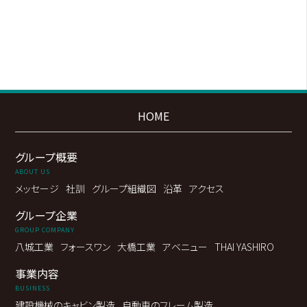
HOME
グループ概要
ABOUT US
メッセージ
社訓
グループ組織図
沿革
アクセス
グループ企業
GROUP COMPANY
八城工業
フォースワン
大橋工業
アベニュー
THAI YASHIRO
事業内容
BUSINESS
建設機械の
キャビン製造
自動車の
フレーム製造