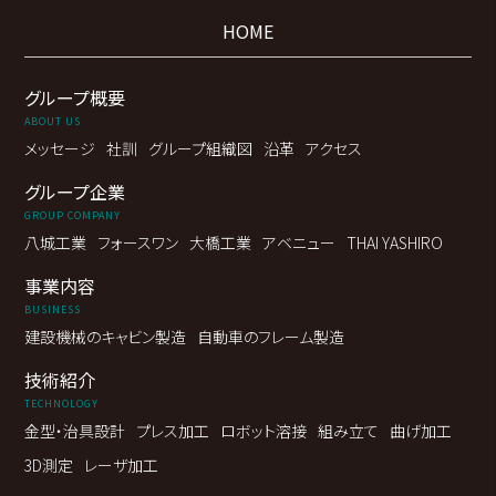
HOME
グループ概要
ABOUT US
メッセージ
社訓
グループ組織図
沿革
アクセス
グループ企業
GROUP COMPANY
八城工業
フォースワン
大橋工業
アベニュー
THAI YASHIRO
事業内容
BUSINESS
建設機械の
キャビン製造
自動車の
フレーム製造
技術紹介
TECHNOLOGY
金型・治具設計
プレス加工
ロボット溶接
組み立て
曲げ加工
3D測定
レーザ加工